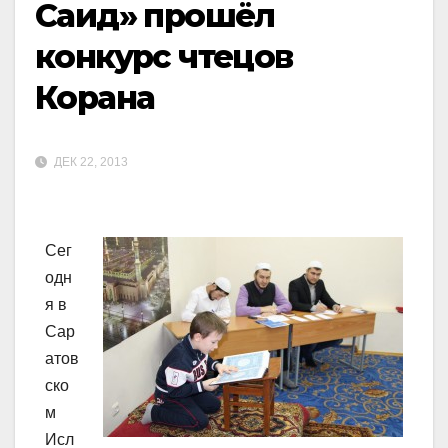
Саид» прошёл
конкурс чтецов
Корана
ДЕК 22, 2013
Сег
одн
я в
Сар
атов
ско
м
Исл