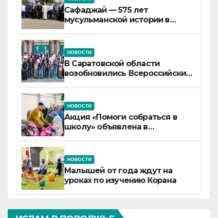
Сафаджай — 575 лет
мусульманской истории в
самой сердцевине России
НОВОСТИ
В Саратовской области
возобновились Всероссийские
детские смены «Муслим»
НОВОСТИ
Акция «Помоги собраться в
школу» объявлена в
Татарстане
НОВОСТИ
Малышей от года ждут на
уроках по изучению Корана