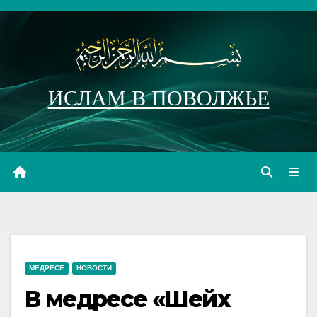
Перейти
к
содержимому
ИСЛАМ В ПОВОЛЖЬЕ
МЕДРЕСЕ
НОВОСТИ
В медресе «Шейх