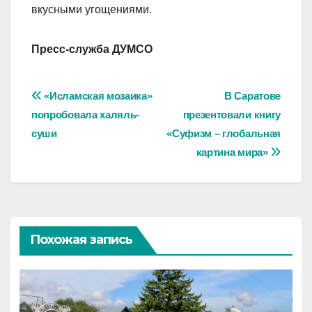
вкусными угощениями.
Пресс-служба ДУМСО
Навигация
«Исламская мозаика»
В Саратове
попробовала халяль-
презентовали книгу
по
суши
«Суфизм – глобальная
записям
картина мира»
Похожая запись