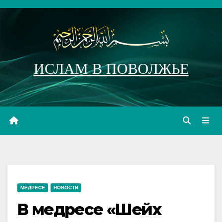
Перейти
к
содержимому
ИСЛАМ В ПОВОЛЖЬЕ
МЕДРЕСЕ
НОВОСТИ
В медресе «Шейх