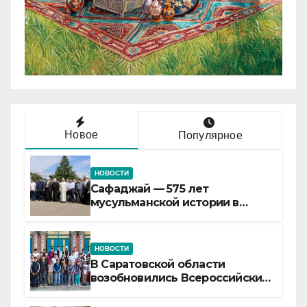
Новое
Популярное
НОВОСТИ
Сафаджай — 575 лет
мусульманской истории в
самой сердцевине России
НОВОСТИ
В Саратовской области
возобновились Всероссийские
детские смены «Муслим»