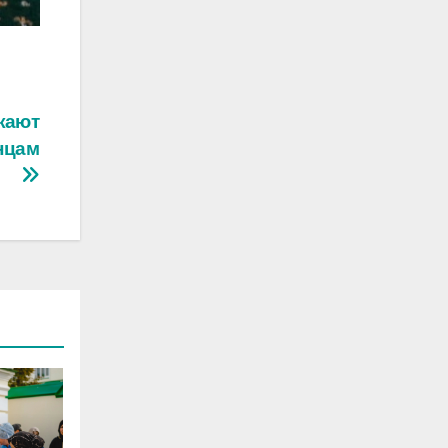
жают
нцам