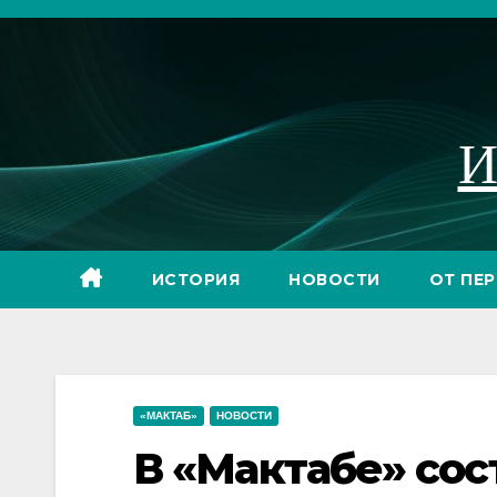
Перейти
к
содержимому
И
ИСТОРИЯ
НОВОСТИ
ОТ ПЕ
«МАКТАБ»
НОВОСТИ
В «Мактабе» сос