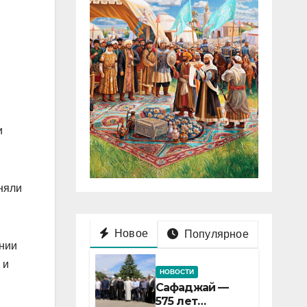
и
няли
Новое
Популярное
ении
 и
НОВОСТИ
Сафаджай —
575 лет