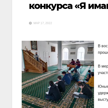
конкурса «Я има
МАР 17, 2022
В вос
проше
В мер
участ
Юные 
удерж
высту