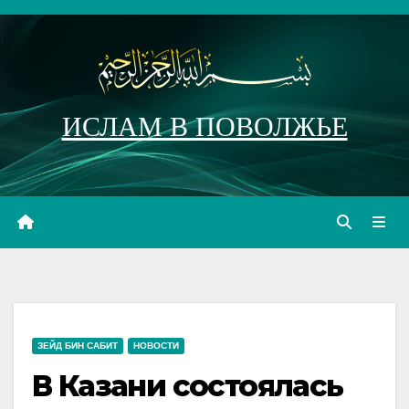
Перейти
к
содержимому
ИСЛАМ В ПОВОЛЖЬЕ
ЗЕЙД БИН САБИТ
НОВОСТИ
В Казани состоялась