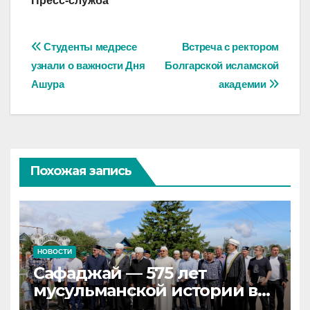
Пресс-служба
Навигация
Студенты медресе
Встреча с ректором
узнали о важности Дня
Болгарской исламской
по
Ашура
академии
записям
Похожая запись
НОВОСТИ
Сафаджай — 575 лет
мусульманской истории в
самой сердцевине России