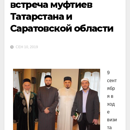
встреча муфтиев
Татарстана и
Саратовской области
СЕН 10, 2019
9
сент
ябр
я в
ход
е
визи
та