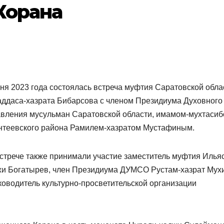
Корана
ня 2023 года состоялась встреча муфтия Саратовской обла
ддаса-хазрата Бибарсова с членом Президиума Духовного
вления мусульман Саратовской области, имамом-мухтаси
нтеевского района Рамилем-хазратом Мустафиным.
стрече также принимали участие заместитель муфтия Ильяс
жи Богатырев, член Президиума ДУМСО Рустам-хазрат Мух
ководитель культурно-просветительской организации