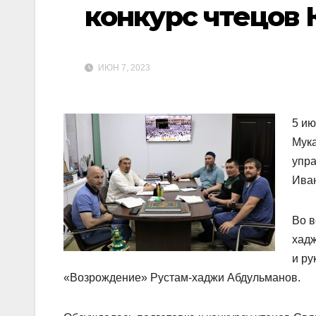
конкурс чтецов 
ИЮН 7, 2023
5 ию
Мука
упра
Ива
Во в
хад
и ру
«Возрождение» Рустам-хаджи Абдульманов.