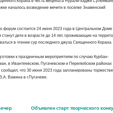
ященного Корана в честь мецената Нурали-хаджи Сулейман
ержке началось возведение мечети в поселке Знаменский
о форум состоится 24 июня 2023 года в Центральном Доме
 станут дети в возрасте до 14 лет, проживающие на террит
ваться в чтении сур последнего джуза Священного Корана.
дготовки к праздничным мероприятиям по случаю Курбан-
ман, в Ивантеевском, Пугачевском и Перелюбском районах
 сообщил, что 30 июня 2023 года запланированы торжеств
.А. Важина в г.Пугачеве.
вечер
Объявлен старт творческого конку