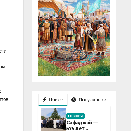
сти
бом
-
итов
Новое
Популярное
НОВОСТИ
Сафаджай —
575 лет