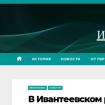
Перейти
к
содержимому
И
ИСТОРИЯ
НОВОСТИ
ОТ ПЕ
ИВАНТЕЕВКА
НОВОСТИ
В Ивантеевском 