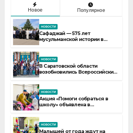
Новое
Популярное
НОВОСТИ
Сафаджай — 575 лет
мусульманской истории в
самой сердцевине России
НОВОСТИ
В Саратовской области
возобновились Всероссийские
детские смены «Муслим»
НОВОСТИ
Акция «Помоги собраться в
школу» объявлена в
Татарстане
НОВОСТИ
Малышей от года ждут на