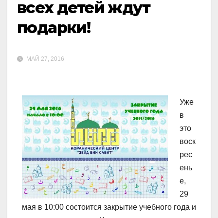
всех детей ждут
подарки!
МАЙ 27, 2016
Уже
в
это
воск
рес
ень
е,
29
мая в 10:00 состоится закрытие учебного года и