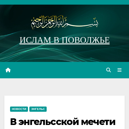
Перейти
к
содержимому
ИСЛАМ В ПОВОЛЖЬЕ
НОВОСТИ
ЭНГЕЛЬС
В энгельсской мечети