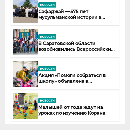
НОВОСТИ
Сафаджай — 575 лет
мусульманской истории в
самой сердцевине России
НОВОСТИ
В Саратовской области
возобновились Всероссийские
детские смены «Муслим»
НОВОСТИ
Акция «Помоги собраться в
школу» объявлена в
Татарстане
НОВОСТИ
Малышей от года ждут на
уроках по изучению Корана