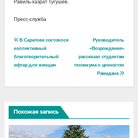
Равиль-хазрат Тугушев.
Пресс-служба
Навигация
В Саратове состоялся
Руководитель
коллективный
«Возрождения»
по
благотворительный
рассказал студентам
записям
ифтар для женщин
техникума о ценностях
Рамадана
Похожая запись