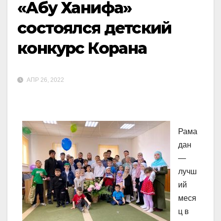
«Абу Ханифа»
состоялся детский
конкурс Корана
АПР 26, 2022
Рама
дан
—
лучш
ий
меся
ц в