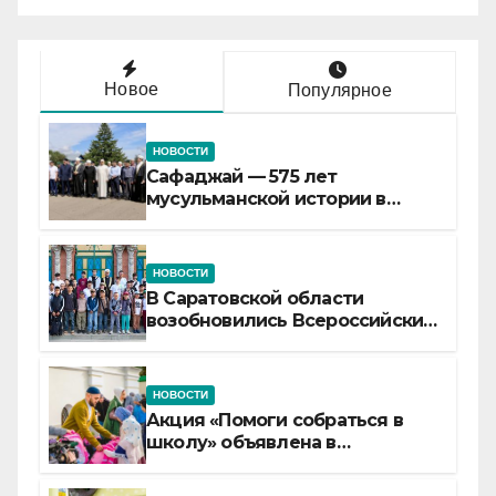
Новое
Популярное
НОВОСТИ
Сафаджай — 575 лет
мусульманской истории в
самой сердцевине России
НОВОСТИ
В Саратовской области
возобновились Всероссийские
детские смены «Муслим»
НОВОСТИ
Акция «Помоги собраться в
школу» объявлена в
Татарстане