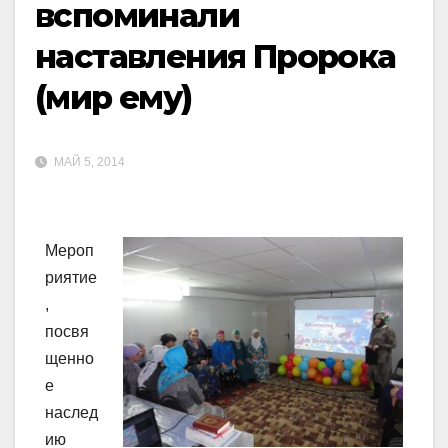
вспоминали
наставления Пророка
(мир ему)
МАЙ 5, 2014
Мероп
риятие
,
посвя
щенно
е
наслед
ию