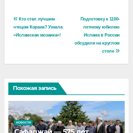
Навигация
Кто стал лучшим
Подготовку к 1100-
чтецом Корана? Узнала
летнему юбилею
по
«Исламская мозаика»!
Ислама в России
записям
обсудили на круглом
столе
Похожая запись
НОВОСТИ
Сафаджай — 575 лет