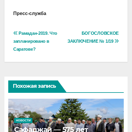
Пресс-служба
Навигация
Рамадан-2019. Что
БОГОСЛОВСКОЕ
запланировано в
ЗАКЛЮЧЕНИЕ № 1/19
по
Саратове?
записям
Похожая запись
НОВОСТИ
Сафаджай — 575 лет