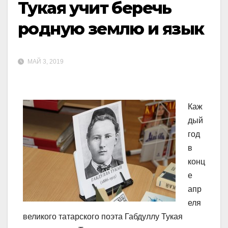
Тукая учит беречь
родную землю и язык
МАЙ 3, 2019
Каж
дый
год
в
конц
е
апр
еля
великого татарского поэта Габдуллу Тукая