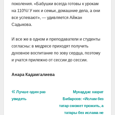
поколения. «Бабушки всегда готовы к урокам
на 110%! У них и семьи, домашние дела, а они
все успевают», — удивляется Айжан
Садыкова.
И все же в одном и преподаватели и студенты
согласны: в медресе приходят получить
духовное воспитание по зову сердца, поэтому
и учатся прилежно от сессии до сессии.
Анара Кадамгалиева
Навигация
Лучше один раз
Мукаддас хазрат
увидеть
Бибарсов: «Ислам без
по
татар сможет прожить, а
записям
татары без ислама не