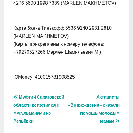
4276 5600 1998 7389 (MARLEN MAKHMETOV)
Карта банка Тинькофф 5536 9140 2931 2810
(MARLEN MAKHMETOV)
(Карты прикреплены к номеру телефона:
+79270527266 Марлен Шамильевич М.)
ЮMoney: 410015781908525
Навигация
Муфтий Саратовской
Активисты
области встретился с
«Возрождения» оказали
по
мусульманами из
помощь молодым
записям
Репьёвки
мамам