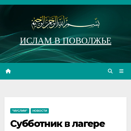
Перейти
к
содержимому
ИСЛАМ В ПОВОЛЖЬЕ
"МУСЛИМ"
НОВОСТИ
Субботник в лагере