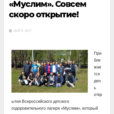
«Муслим». Совсем
скоро открытие!
МАЙ 9, 2017
При
бли
жае
тся
ден
ь
откр
ытия Всероссийского детского
оздоровительного лагеря «Муслим», который