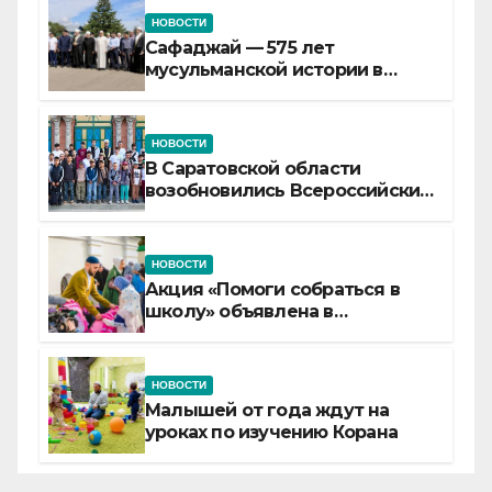
НОВОСТИ
Сафаджай — 575 лет
мусульманской истории в
самой сердцевине России
НОВОСТИ
В Саратовской области
возобновились Всероссийские
детские смены «Муслим»
НОВОСТИ
Акция «Помоги собраться в
школу» объявлена в
Татарстане
НОВОСТИ
Малышей от года ждут на
уроках по изучению Корана