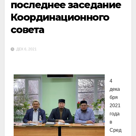
последнее заседание
Координационного
совета
ДЕК 6, 2021
4
дека
бря
2021
года
в
Сред