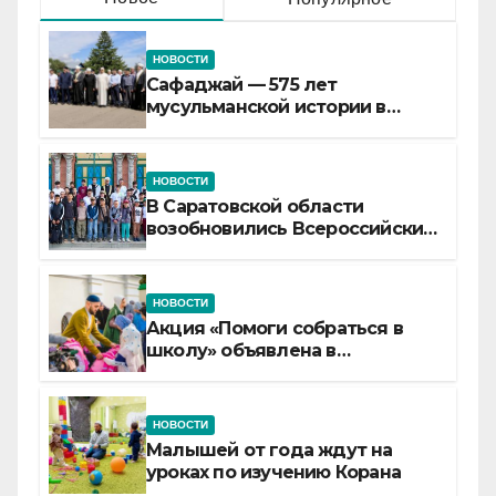
НОВОСТИ
Сафаджай — 575 лет
мусульманской истории в
самой сердцевине России
НОВОСТИ
В Саратовской области
возобновились Всероссийские
детские смены «Муслим»
НОВОСТИ
Акция «Помоги собраться в
школу» объявлена в
Татарстане
НОВОСТИ
Малышей от года ждут на
уроках по изучению Корана