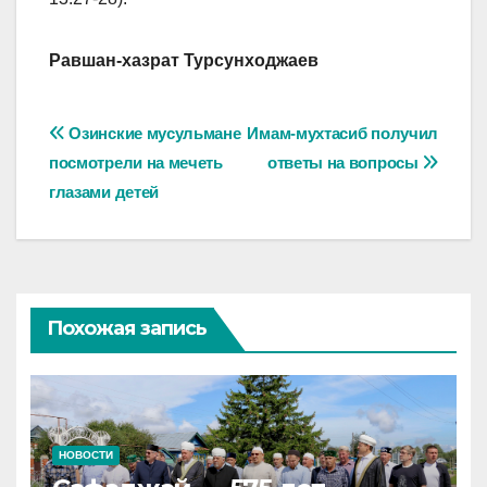
Равшан-хазрат Турсунходжаев
Навигация
Озинские мусульмане
Имам-мухтасиб получил
посмотрели на мечеть
ответы на вопросы
по
глазами детей
записям
Похожая запись
НОВОСТИ