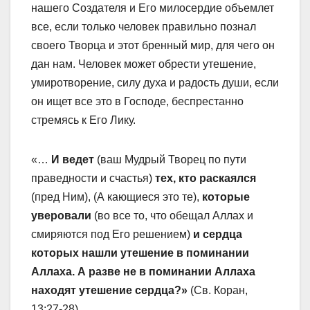
нашего Создателя и Его милосердие объемлет
все, если только человек правильно познал
своего Творца и этот бренный мир, для чего он
дан нам. Человек может обрести утешение,
умиротворение, силу духа и радость души, если
он ищет все это в Господе, беспрестанно
стремясь к Его Лику.
«…
И ведет
(ваш Мудрый Творец по пути
праведности и счастья)
тех, кто раскаялся
(пред Ним), (А кающиеся это те),
которые
уверовали
(во все то, что обещал Аллах и
смиряются под Его решением)
и сердца
которых нашли утешение в поминании
Аллаха. А разве не в поминании Аллаха
находят утешение сердца?»
(Св. Коран,
13:27-28).