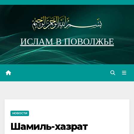
Перейти
к
содержимому
ИСЛАМ В ПОВОЛЖЬЕ
НОВОСТИ
Шамиль-хазрат