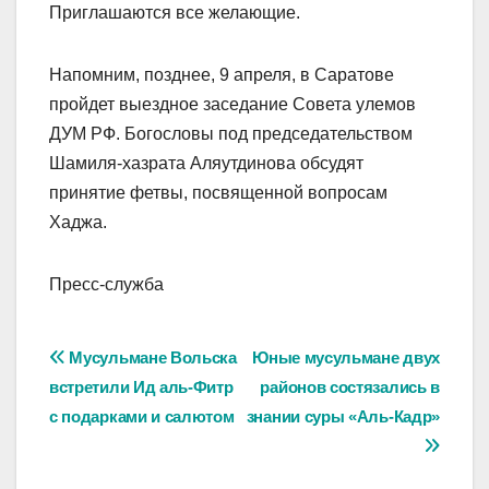
Приглашаются все желающие.
Напомним, позднее, 9 апреля, в Саратове
пройдет выездное заседание Совета улемов
ДУМ РФ. Богословы под председательством
Шамиля-хазрата Аляутдинова обсудят
принятие фетвы, посвященной вопросам
Хаджа.
Пресс-служба
Навигация
Мусульмане Вольска
Юные мусульмане двух
встретили Ид аль-Фитр
районов состязались в
по
с подарками и салютом
знании суры «Аль-Кадр»
записям