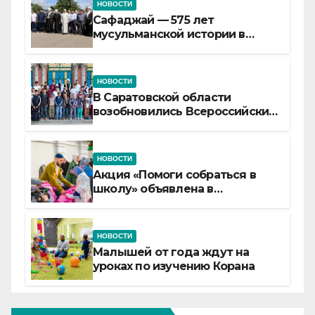
НОВОСТИ
Сафаджай — 575 лет
мусульманской истории в
самой сердцевине России
НОВОСТИ
В Саратовской области
возобновились Всероссийские
детские смены «Муслим»
НОВОСТИ
Акция «Помоги собраться в
школу» объявлена в
Татарстане
НОВОСТИ
Малышей от года ждут на
уроках по изучению Корана