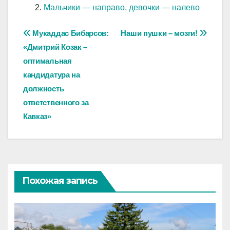
Мальчики — направо, девочки — налево
Навигация
Мукаддас Бибарсов:
Наши пушки – мозги!
«Дмитрий Козак –
по
оптимальная
записям
кандидатура на
должность
ответственного за
Кавказ»
Похожая запись