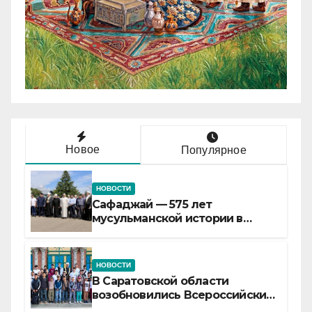
Новое
Популярное
НОВОСТИ
Сафаджай — 575 лет
мусульманской истории в
самой сердцевине России
НОВОСТИ
В Саратовской области
возобновились Всероссийские
детские смены «Муслим»