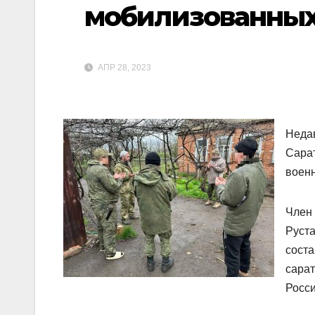
мобилизованных
АПР 28, 2023
Неда
Сарат
воен
Член
Руста
соста
сарат
Росс