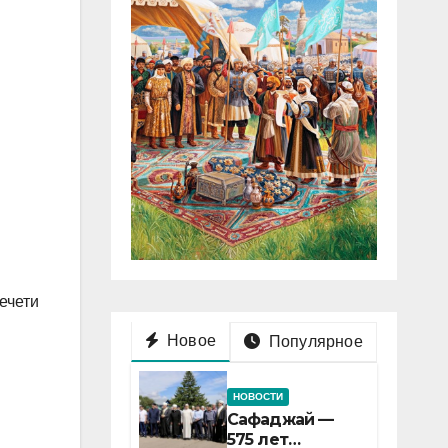
ечети
Новое
Популярное
НОВОСТИ
Сафаджай —
575 лет