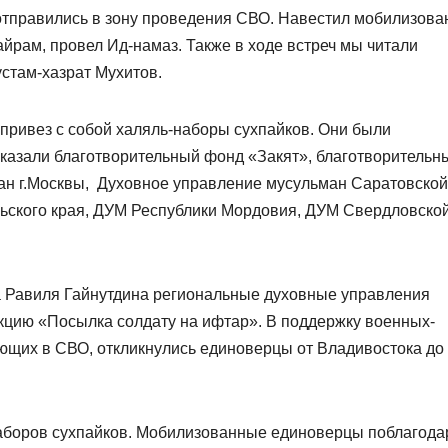
тправились в зону проведения СВО. Навестил мобилизов
йрам, провел Ид-намаз. Также в ходе встреч мы читали
стам-хазрат Мухитов.
 привез с собой халяль-наборы сухпайков. Они были
казали благотворительный фонд «Закят», благотворительн
ан г.Москвы, Духовное управление мусульман Саратовской
льского края, ДУМ Республики Мордовия, ДУМ Свердловско
а Равиля Гайнутдина региональные духовные управления
кцию «Посылка солдату на ифтар». В поддержку военных-
ующих в СВО, откликнулись единоверцы от Владивостока до
наборов сухпайков. Мобилизованные единоверцы поблагода