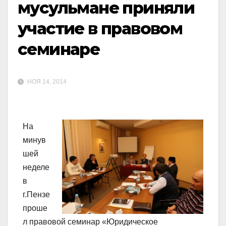
мусульмане приняли
участие в правовом
семинаре
НОЯ 14, 2014
На
минув
шей
неделе
в
г.Пензе
проше
л правовой семинар «Юридическое