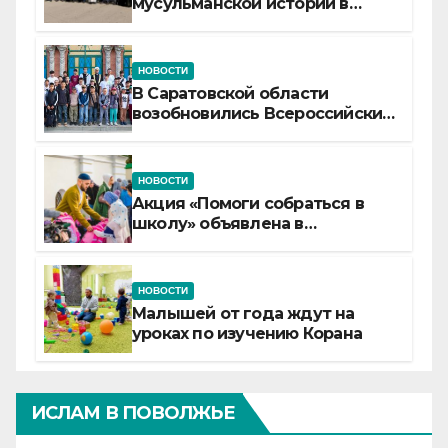
мусульманской истории в
самой сердцевине России
НОВОСТИ
В Саратовской области
возобновились Всероссийские
детские смены «Муслим»
НОВОСТИ
Акция «Помоги собраться в
школу» объявлена в
Татарстане
НОВОСТИ
Малышей от года ждут на
уроках по изучению Корана
ИСЛАМ В ПОВОЛЖЬЕ