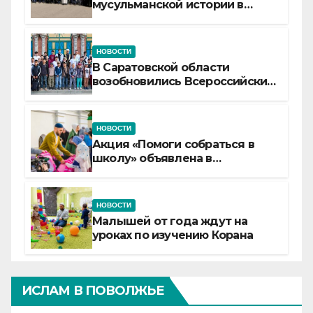
мусульманской истории в
самой сердцевине России
НОВОСТИ
В Саратовской области
возобновились Всероссийские
детские смены «Муслим»
НОВОСТИ
Акция «Помоги собраться в
школу» объявлена в
Татарстане
НОВОСТИ
Малышей от года ждут на
уроках по изучению Корана
ИСЛАМ В ПОВОЛЖЬЕ