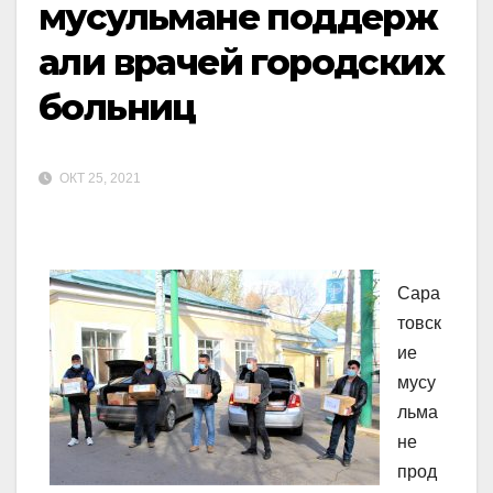
мусульмане поддерж
али врачей городских
больниц
ОКТ 25, 2021
Сара
товск
ие
мусу
льма
не
прод