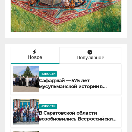
Новое
Популярное
НОВОСТИ
Сафаджай — 575 лет
мусульманской истории в
самой сердцевине России
НОВОСТИ
В Саратовской области
возобновились Всероссийские
детские смены «Муслим»