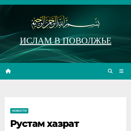
Перейти
к
содержимому
ИСЛАМ В ПОВОЛЖЬЕ
НОВОСТИ
Рустам хазрат