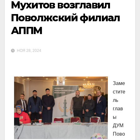
Мухитов возглавил
Поволжский филиал
АППМ
НОЯ 28, 2024
Заме
стите
ль
глав
ы
ДУМ
Пово