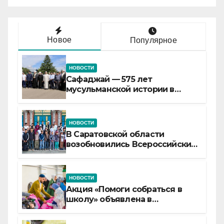
Новое
Популярное
НОВОСТИ
Сафаджай — 575 лет
мусульманской истории в
самой сердцевине России
НОВОСТИ
В Саратовской области
возобновились Всероссийские
детские смены «Муслим»
НОВОСТИ
Акция «Помоги собраться в
школу» объявлена в
Татарстане