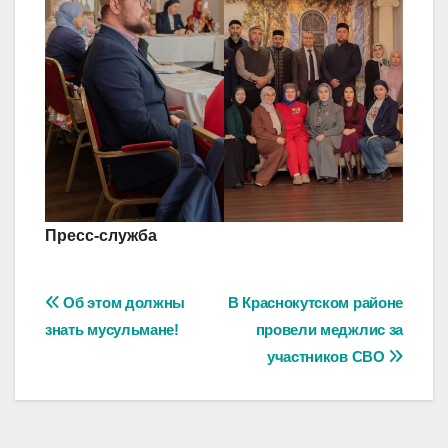
Пресс-служба
Навигация
Об этом должны
В Краснокутском районе
знать мусульмане!
провели меджлис за
по
участников СВО
записям