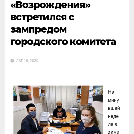
«Возрождения»
встретился с
зампредом
городского комитета
АВГ 19, 2020
На
мину
вшей
неде
ле в
адми