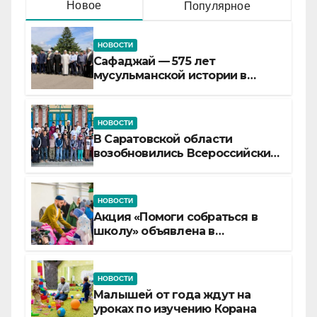
Новое
Популярное
НОВОСТИ
Сафаджай — 575 лет
мусульманской истории в
самой сердцевине России
НОВОСТИ
В Саратовской области
возобновились Всероссийские
детские смены «Муслим»
НОВОСТИ
Акция «Помоги собраться в
школу» объявлена в
Татарстане
НОВОСТИ
Малышей от года ждут на
уроках по изучению Корана