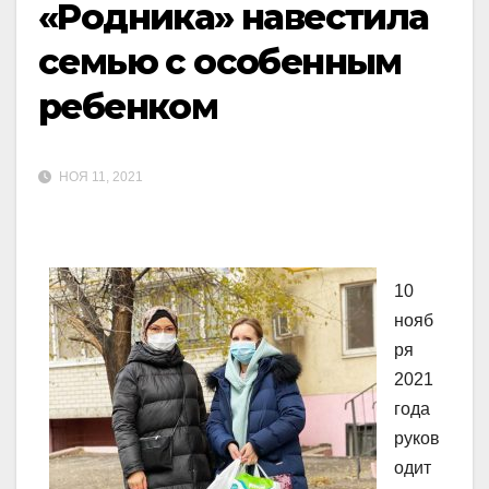
«Родника» навестила
семью с особенным
ребенком
НОЯ 11, 2021
10
нояб
ря
2021
года
руков
одит