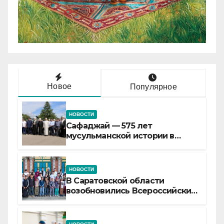
Новое
Популярное
НОВОСТИ
Сафаджай — 575 лет
мусульманской истории в
самой сердцевине России
НОВОСТИ
В Саратовской области
возобновились Всероссийские
детские смены «Муслим»