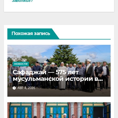
Заволжье?
записям
Похожая запись
НОВОСТИ
Сафаджай — 575 лет
мусульманской истории в
самой сердцевине России
АВГ 4, 2026