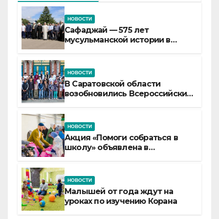
НОВОСТИ
Сафаджай — 575 лет
мусульманской истории в
самой сердцевине России
НОВОСТИ
В Саратовской области
возобновились Всероссийские
детские смены «Муслим»
НОВОСТИ
Акция «Помоги собраться в
школу» объявлена в
Татарстане
НОВОСТИ
Малышей от года ждут на
уроках по изучению Корана