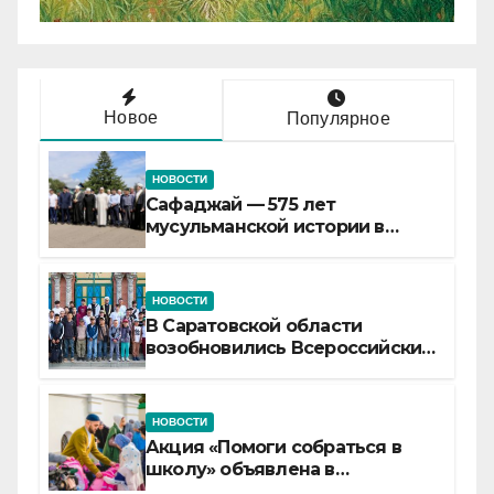
Новое
Популярное
НОВОСТИ
Сафаджай — 575 лет
мусульманской истории в
самой сердцевине России
НОВОСТИ
В Саратовской области
возобновились Всероссийские
детские смены «Муслим»
НОВОСТИ
Акция «Помоги собраться в
школу» объявлена в
Татарстане