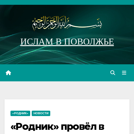
Перейти
к
содержимому
ИСЛАМ В ПОВОЛЖЬЕ
«РОДНИК»
НОВОСТИ
«Родник» провёл в