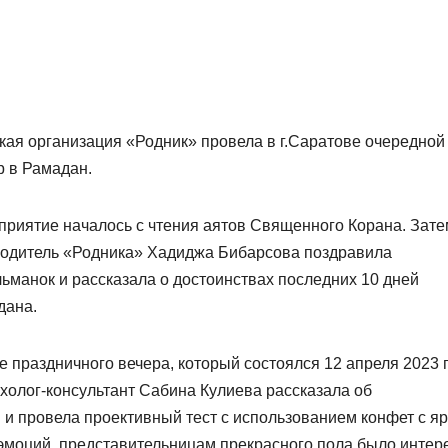
ая организация «Родник» провела в г.Саратове очередной
 в Рамадан.
риятие началось с чтения аятов Священного Корана. Зате
водитель «Родника» Хадиджа Бибарсова поздравила
ьманок и рассказала о достоинствах последних 10 дней
дана.
е праздничного вечера, который состоялся 12 апреля 2023 
холог-консультант Сабина Кулиева рассказала об
и провела проективный тест с использованием конфет с я
эмоций, представительницам прекрасного пола было интер