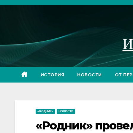
Перейти
к
содержимому
И
ИСТОРИЯ
НОВОСТИ
ОТ ПЕ
«РОДНИК»
НОВОСТИ
«Родник» прове