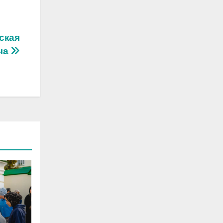
ская
ча