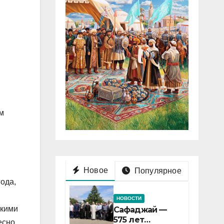
м
Новое
Популярное
года,
НОВОСТИ
ркими
Сафаджай —
575 лет
есно