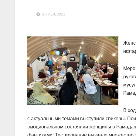
АПР 18, 2023
Женск
ифтар
Мероп
руко
мусул
Рама
В ход
с актуальными темами выступили спикеры. Пси
эмоциональном состоянии женщины в Рамадан 
фантиками. Тестирование вызвало множество 