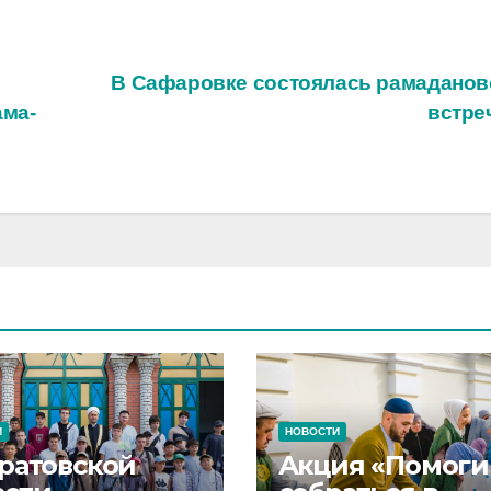
В Сафаровке состоялась рамаданов
ама­
встре
И
НОВОСТИ
аратовской
Акция «Помоги