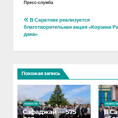
Пресс-служба
Навигация
В Саратове реализует­ся
благотворительная акция «Корзина Р
по
дана»
записям
Похожая запись
НОВОСТИ
НОВОСТ
Сафаджай — 575
В С