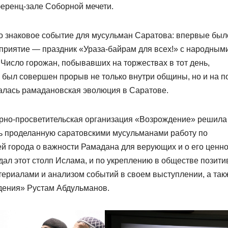
ференц-зале Соборной мечети.
о знаковое событие для мусульман Саратова: впервые был
риятие — праздник «Ураза-байрам для всех!» с народным
Число горожан, побывавших на торжествах в тот день,
 был совершен прорыв не только внутри общины, но и на п
алась рамадановская эволюция в Саратове.
турно-просветительская организация «Возрождение» решила
ть проделанную саратовскими мусульманами работу по
 города о важности Рамадана для верующих и о его ценно
юдал этот столп Ислама, и по укреплению в обществе позити
ериалами и анализом событий в своем выступлении, а так
дения» Рустам Абдульманов.