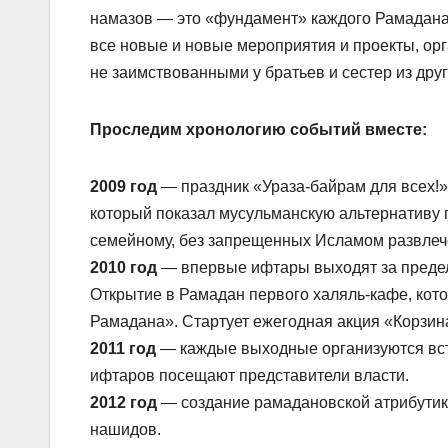
намазов — это «фундамент» каждого Рамадана 
все новые и новые мероприятия и проекты, ор
не заимствованными у братьев и сестер из друг
Проследим хронологию событий вместе:
2009 год
— праздник «Ураза-байрам для всех!»
который показал мусульманскую альтернативу п
семейному, без запрещенных Исламом развлеч
2010 год
— впервые ифтары выходят за предел
Открытие в Рамадан первого халяль-кафе, кот
Рамадана». Стартует ежегодная акция «Корзин
2011 год
— каждые выходные организуются вст
ифтаров посещают представители власти.
2012 год
— создание рамадановской атрибутик
нашидов.