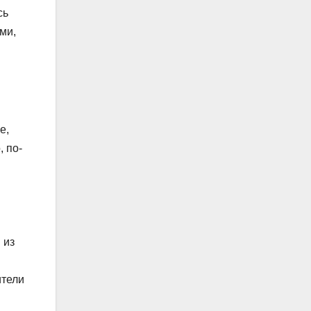
сь
ми,
е,
 по-
 из
ители