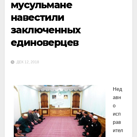
мусульмане
навестили
заключенных
единоверцев
ДЕК 12, 2018
Нед
авн
о
исп
рав
ител