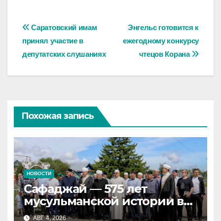
Навигация
Саратовский имам
Энгельс готовится к
принял участие в
ежегодному конкурсу
по
депутатских слушаниях
чтецов Корана
записям
Похожая запись
НОВОСТИ
Сафаджай — 575 лет
мусульманской истории в
самой сердцевине России
АВГ 4, 2026