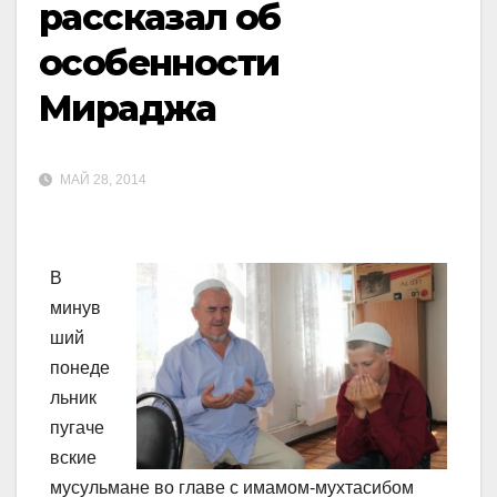
рассказал об
особенности
Мираджа
МАЙ 28, 2014
В
минув
ший
понеде
льник
пугаче
вские
мусульмане во главе с имамом-мухтасибом