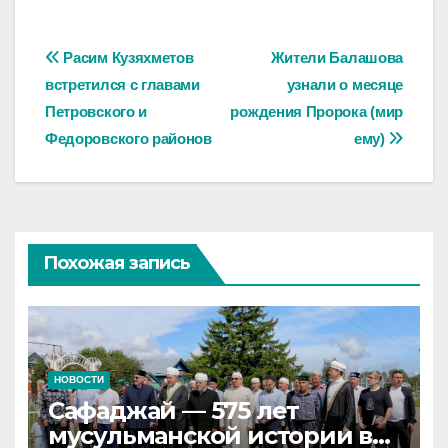
Навигация
Расим Кузяхметов
Жители Балашова
встретился с главами
узнали о месяце
по
Петровского и
рождения Пророка (мир
записям
Федоровского районов
ему)
Похожая запись
НОВОСТИ
Сафаджай — 575 лет
мусульманской истории в