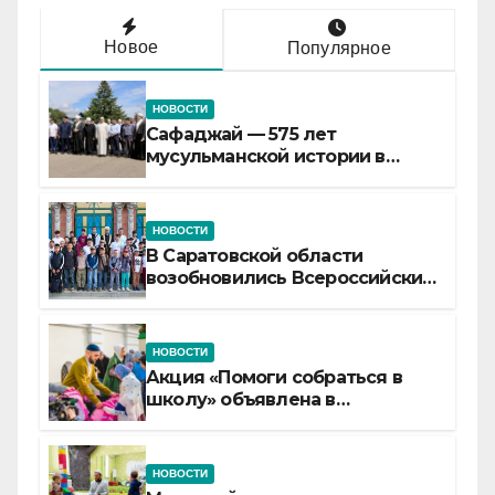
Новое
Популярное
НОВОСТИ
Сафаджай — 575 лет
мусульманской истории в
самой сердцевине России
НОВОСТИ
В Саратовской области
возобновились Всероссийские
детские смены «Муслим»
НОВОСТИ
Акция «Помоги собраться в
школу» объявлена в
Татарстане
НОВОСТИ