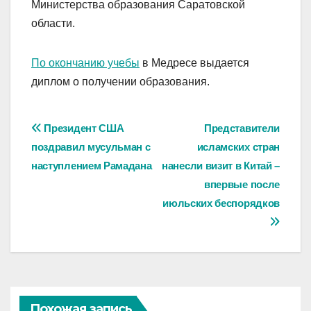
Министерства образования Саратовской
области.
По окончанию учебы
в Медресе выдается
диплом о получении образования.
Навигация
Президент США
Представители
поздравил мусульман с
исламских стран
по
наступлением Рамадана
нанесли визит в Китай –
записям
впервые после
июльских беспорядков
Похожая запись