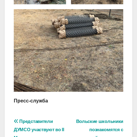
Пресс-служба
Навигация
Представители
Вольские школьники
ДУМСО участвуют во II
познакомятся с
по