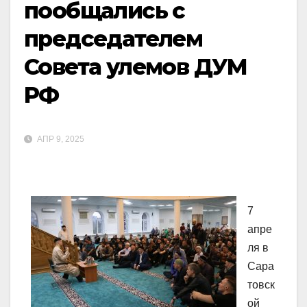
пообщались с
председателем
Совета улемов ДУМ
РФ
АПР 9, 2025
7
апре
ля в
Сара
товск
ой