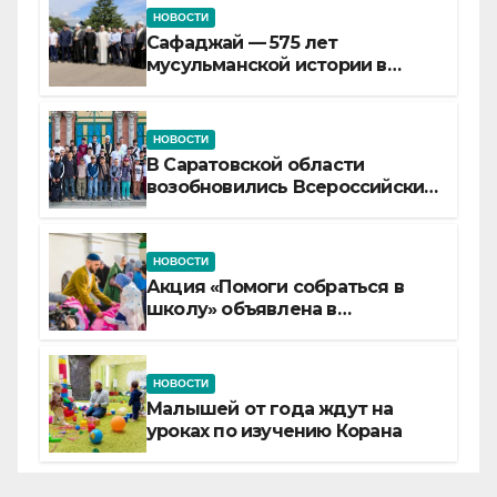
НОВОСТИ
Сафаджай — 575 лет
мусульманской истории в
самой сердцевине России
НОВОСТИ
В Саратовской области
возобновились Всероссийские
детские смены «Муслим»
НОВОСТИ
Акция «Помоги собраться в
школу» объявлена в
Татарстане
НОВОСТИ
Малышей от года ждут на
уроках по изучению Корана