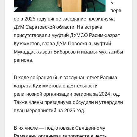
ь
перв
ое в 2025 году очное заседание президиума
ДУМ Саратовской области. На встрече
присутствовали муфтий ДУМСО Расим-хазрат
Кузяхметов, глава ДУМ Поволжья, муфтий
Мукаддас-хазрат Бибарсов и имамы-мухтасибы
региона.
В ходе собрания был заслушан отчет Расима-
хазрата Кузяхметова о деятельности
религиозной организации региона за 2024 год.
Также члены президиума обсудили и утвердили
план мероприятий на 2025 год.
В их числе — подготовка к Священному
Рамадану, организация торжеств в честь