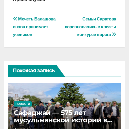
Навигация
Мечеть Балашова
Семьи Саратова
снова принимает
соревновались в квизе и
по
учеников
конкурсе пирога
записям
Похожая запись
НОВОСТИ
Сафаджай — 575 лет
мусульманской истории в
самой сердцевине России