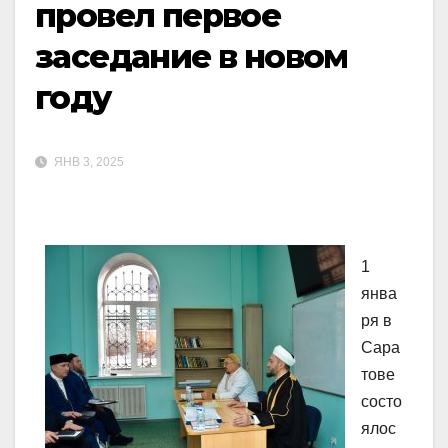
провел первое
заседание в новом
году
ЯНВ 3, 2025
1
янва
ря в
Сара
тове
состо
ялос