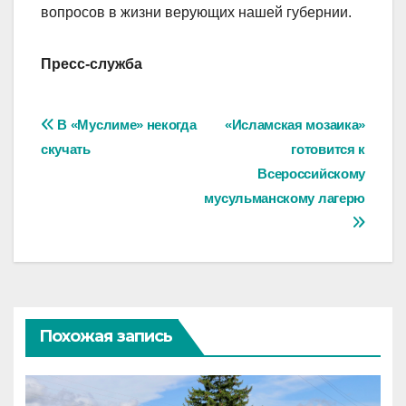
вопросов в жизни верующих нашей губернии.
Пресс-служба
Навигация
В «Муслиме» некогда
«Исламская мозаика»
скучать
готовится к
по
Всероссийскому
записям
мусульманскому лагерю
Похожая запись