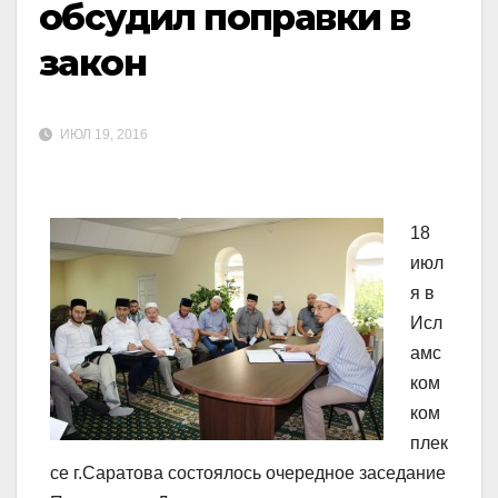
обсудил поправки в
закон
ИЮЛ 19, 2016
18
июл
я в
Исл
амс
ком
ком
плек
се г.Саратова состоялось очередное заседание