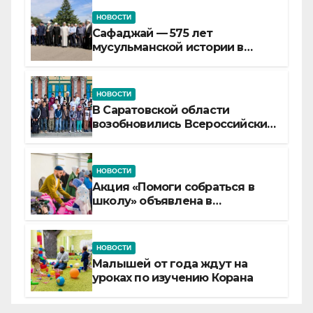
НОВОСТИ
Сафаджай — 575 лет
мусульманской истории в
самой сердцевине России
НОВОСТИ
В Саратовской области
возобновились Всероссийские
детские смены «Муслим»
НОВОСТИ
Акция «Помоги собраться в
школу» объявлена в
Татарстане
НОВОСТИ
Малышей от года ждут на
уроках по изучению Корана