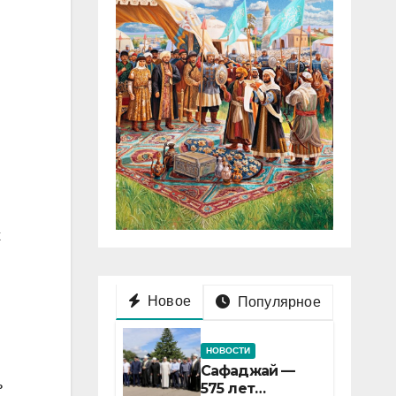
х
Новое
Популярное
ы
НОВОСТИ
Сафаджай —
ь
575 лет