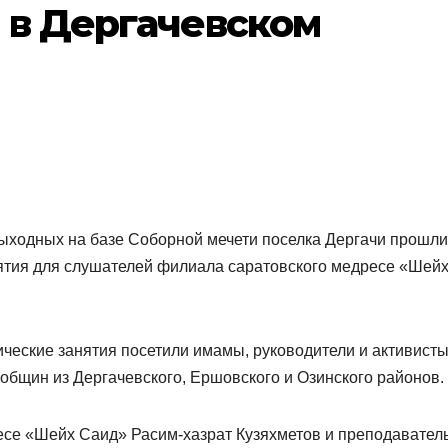
 в Дергачевском
ыходных на базе Соборной мечети поселка Дергачи прошли
ятия для слушателей филиала саратовского медресе «Шей
ические занятия посетили имамы, руководители и активист
общин из Дергачевского, Ершовского и Озинского районов.
се «Шейх Саид» Расим-хазрат Кузяхметов и преподавател