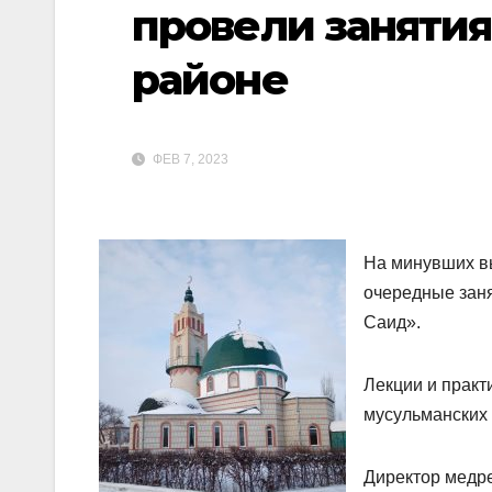
провели занятия
районе
ФЕВ 7, 2023
На минувших в
очередные зан
Саид».
Лекции и практ
мусульманских 
Директор медре