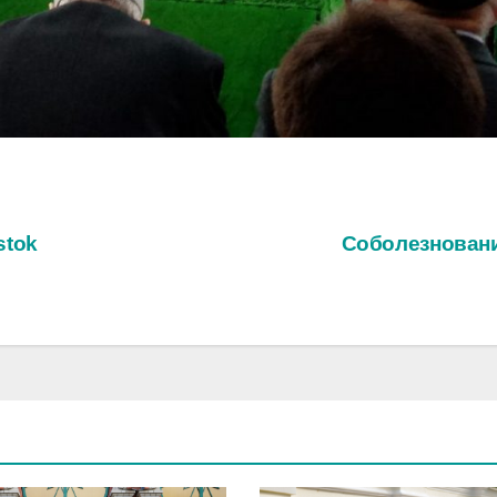
stok
Соболезнован