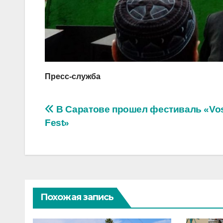
Пресс-служба
Навигация
В Саратове прошел фестиваль «Vo
Fest»
по
записям
Похожая запись