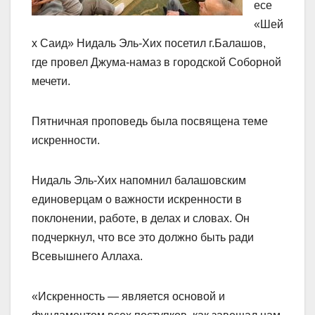
есе
«Шей
х Саид» Нидаль Эль-Хих посетил г.Балашов,
где провел Джума-намаз в городской Соборной
мечети.
Пятничная проповедь была посвящена теме
искренности.
Нидаль Эль-Хих напомнил балашовским
единоверцам о важности искренности в
поклонении, работе, в делах и словах. Он
подчеркнул, что все это должно быть ради
Всевышнего Аллаха.
«Искренность — является основой и