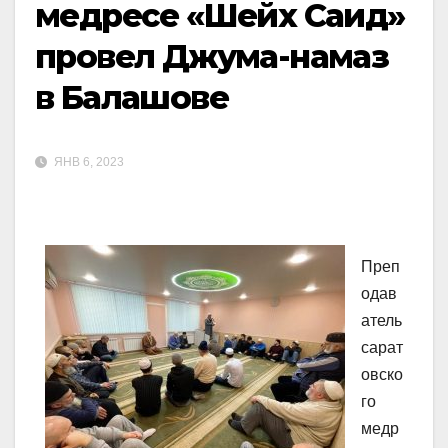
медресе «Шейх Саид»
провел Джума-намаз
в Балашове
ЯНВ 6, 2023
Преп
одав
атель
сарат
овско
го
медр