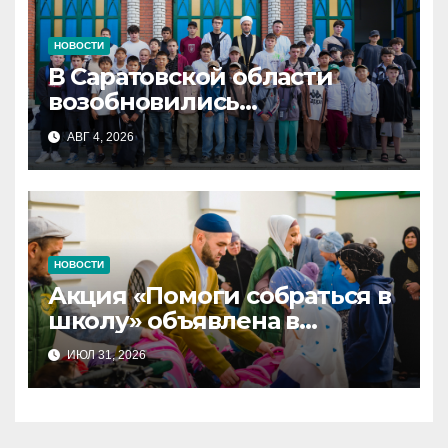
НОВОСТИ
В Саратовской области
возобновились
Всероссийские детские
АВГ 4, 2026
смены «Муслим»
НОВОСТИ
Акция «Помоги собраться в
школу» объявлена в
Татарстане
ИЮЛ 31, 2026