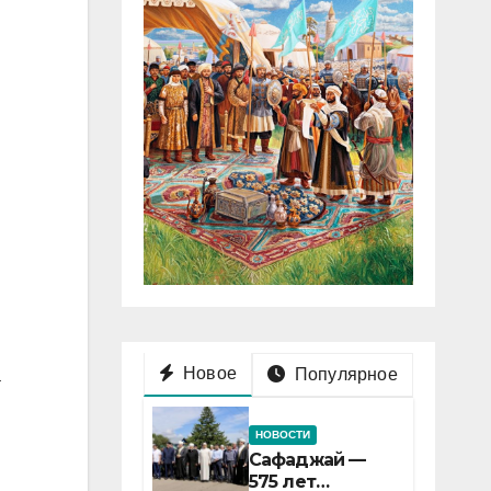
Новое
Популярное
а
НОВОСТИ
Сафаджай —
575 лет