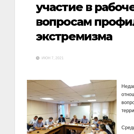
участие в рабоч
вопросам профи
экстремизма
ИЮН 7, 2021
Недав
отно
вопро
терри
Среди