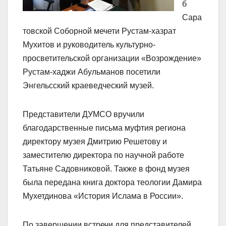
б
Сара
товской Соборной мечети Рустам-хазрат
Мухитов и руководитель культурно-
просветительской организации «Возрождение»
Рустам-хаджи Абульманов посетили
Энгельсский краеведческий музей.
Представители ДУМСО вручили
благодарственные письма муфтия региона
директору музея Дмитрию Решетову и
заместителю директора по научной работе
Татьяне Садовниковой. Также в фонд музея
была передана книга доктора теологии Дамира
Мухетдинова «История Ислама в России».
По завершении встречи для представителей