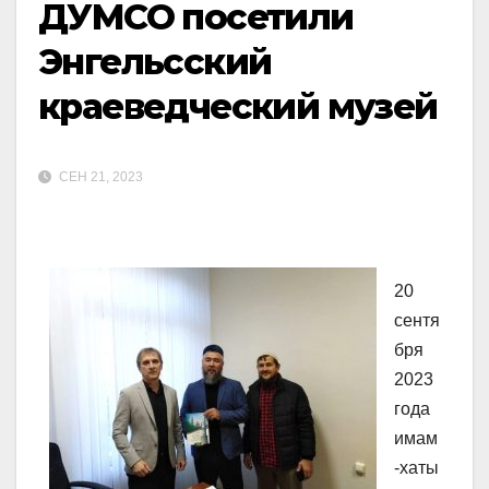
ДУМСО посетили
Энгельсский
краеведческий музей
СЕН 21, 2023
20
сентя
бря
2023
года
имам
-хаты