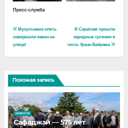
Пресс-служба
Навигация
Мусульмане опять
В Саратове прошли
совершали намаз на
народные гуляния в
по
улице!
честь Ураза-Байрама
записям
Похожая запись
НОВОСТИ
Сафаджай — 575 лет