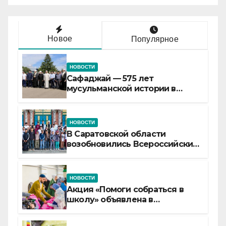
Новое
Популярное
НОВОСТИ
Сафаджай — 575 лет
мусульманской истории в
самой сердцевине России
НОВОСТИ
В Саратовской области
возобновились Всероссийские
детские смены «Муслим»
НОВОСТИ
Акция «Помоги собраться в
школу» объявлена в
Татарстане