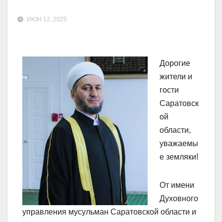
ИЮН 12, 2025
Дорогие
жители и
гости
Саратовск
ой
области,
уважаемы
е земляки!
От имени
Духовного
управления мусульман Саратовской области и