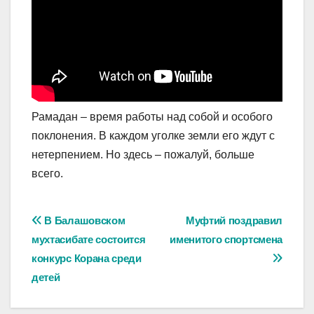
Рамадан – время работы над собой и особого
поклонения. В каждом уголке земли его ждут с
нетерпением. Но здесь – пожалуй, больше
всего.
Навигация
В Балашовском
Муфтий поздравил
мухтасибате состоится
именитого спортсмена
по
конкурс Корана среди
записям
детей