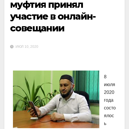
муфтия принял
участие в онлайн-
совещании
ИЮЛ 10, 2020
8
июля
2020
года
состо
ялос
ь