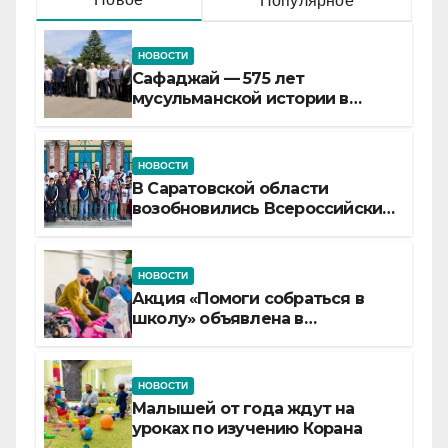
Популярное
НОВОСТИ
Сафаджай — 575 лет
мусульманской истории в
самой сердцевине России
НОВОСТИ
В Саратовской области
возобновились Всероссийские
детские смены «Муслим»
НОВОСТИ
Акция «Помоги собраться в
школу» объявлена в
Татарстане
НОВОСТИ
Малышей от года ждут на
уроках по изучению Корана