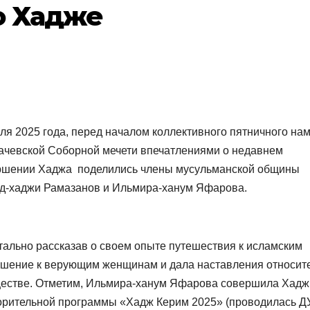
о Хадже
ля 2025 года, перед началом коллективного пятничного нам
ачевской Соборной мечети впечатлениями о недавнем
ршении Хаджа поделились члены мусульманской общины
д-хаджи Рамазанов и Ильмира-ханум Яфарова.
тально рассказав о своем опыте путешествия к исламским
ошение к верующим женщинам и дала наставления относит
ществе. Отметим, Ильмира-ханум Яфарова совершила Хадж
ворительной программы «Хадж Керим 2025» (проводилась 