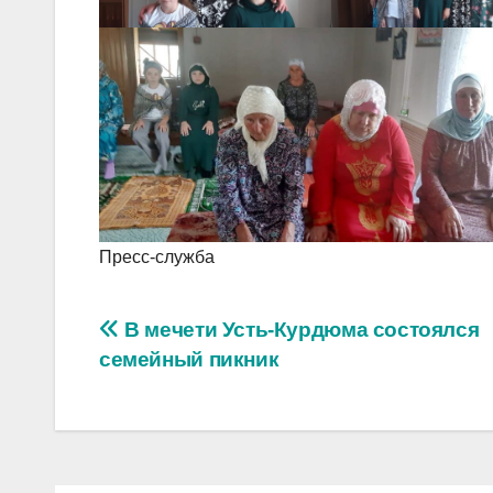
Пресс-служба
Навигация
В мечети Усть-Курдюма состоялся
семейный пикник
по
записям