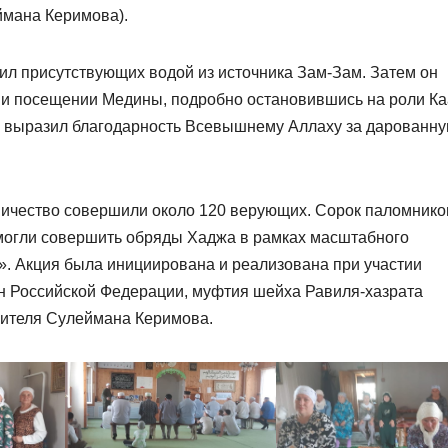
ймана Керимова).
ил присутствующих водой из источника Зам-Зам. Затем он
 и посещении Медины, подробно остановившись на роли К
жи выразил благодарность Всевышнему Аллаху за дарованн
ничество совершили около 120 верующих. Сорок паломнико
смогли совершить обряды Хаджа в рамках масштабного
». Акция была инициирована и реализована при участии
н Российской Федерации, муфтия шейха Равиля-хазрата
орителя Сулеймана Керимова.