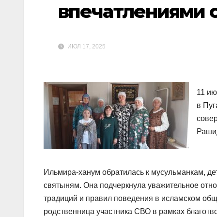
впечатлениями 
ИЮЛ 17, 2025
11 ию
в Пуг
сове
Раши
Ильмира-ханум обратилась к мусульманкам, де
святыням. Она подчеркнула уважительное отн
традиций и правил поведения в исламском об
родственница участника СВО в рамках благот