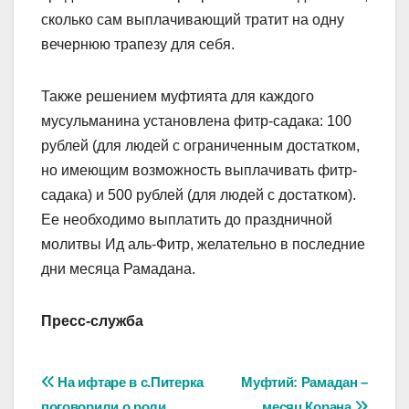
сколько сам выплачивающий тратит на одну
вечернюю трапезу для себя.
Также решением муфтията для каждого
мусульманина установлена фитр-садака: 100
рублей (для людей с ограниченным достатком,
но имеющим возможность выплачивать фитр-
садака) и 500 рублей (для людей с достатком).
Ее необходимо выплатить до праздничной
молитвы Ид аль-Фитр, желательно в последние
дни месяца Рамадана.
Пресс-служба
Навигация
На ифтаре в с.Питерка
Муфтий: Рамадан –
поговорили о роли
месяц Корана