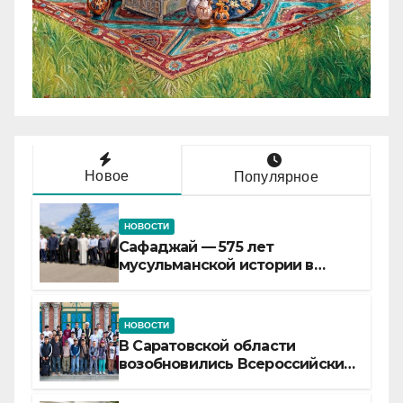
Новое
Популярное
НОВОСТИ
Сафаджай — 575 лет
мусульманской истории в
самой сердцевине России
НОВОСТИ
В Саратовской области
возобновились Всероссийские
детские смены «Муслим»