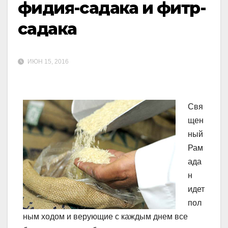
фидия-садака и фитр-
садака
ИЮН 15, 2016
Свя
щен
ный
Рам
ада
н
идет
пол
ным ходом и верующие с каждым днем все