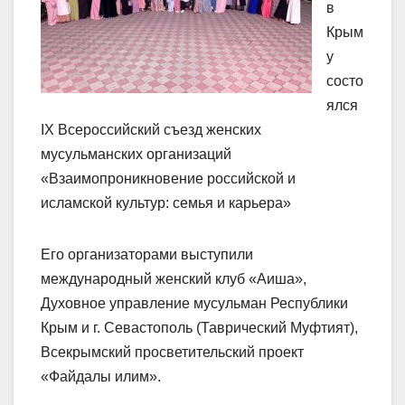
в
Крым
у
состо
ялся
IХ Всероссийский съезд женских
мусульманских организаций
«Взаимопроникновение российской и
исламской культур: семья и карьера»
Его организаторами выступили
международный женский клуб «Аиша»,
Духовное управление мусульман Республики
Крым и г. Севастополь (Таврический Муфтият),
Всекрымский просветительский проект
«Файдалы илим».